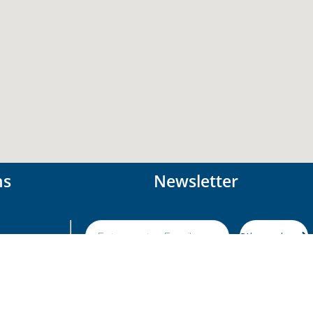
ns
Newsletter
S'inscrire
ialité
s