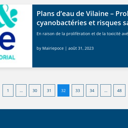
Plans d’eau de Vilaine – Pro
cyanobactéries et risques s
En raison de la prolifération et de la toxicité 
by
Mairiepoce
| août 31, 2023
1
…
30
31
32
33
34
…
48