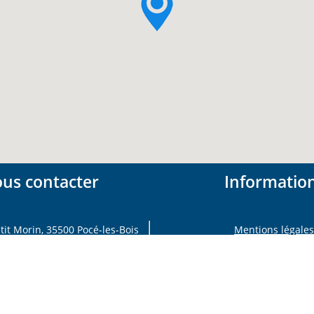
us contacter
Informatio
tit Morin, 35500 Pocé-les-Bois
Mentions légales
irie@pocelesbois.fr
Politique de confident
02 99 75 21 52
Foire aux question