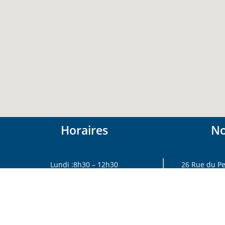
Horaires
No
Lundi :8h30 – 12h30
26 Rue du Pe
Mardi : 8h30 – 12h30
ma
Mercredi : 8h30 – 12h30 / 13h30-17h30
Jeudi : 8h30 – 12h30
Vendredi : 8h30 – 12h30