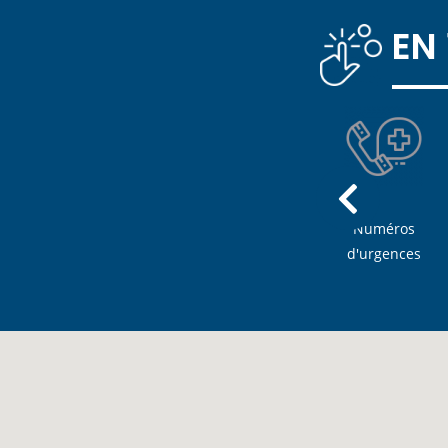
EN 
Collectes des
Numéros
Travaux
déchets
d'urgences