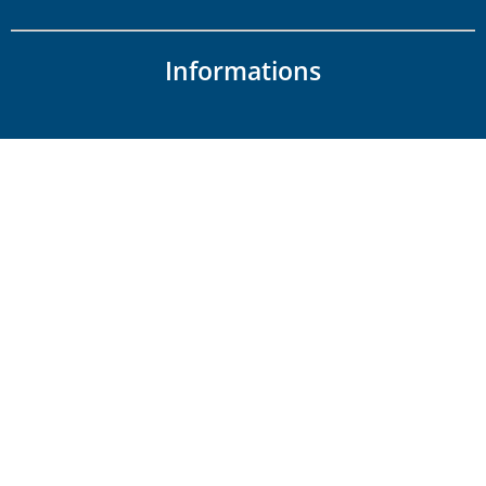
Informations
Mentions légales
Politique de confidentialité
Foire aux questions
Newsletter
S'inscrire