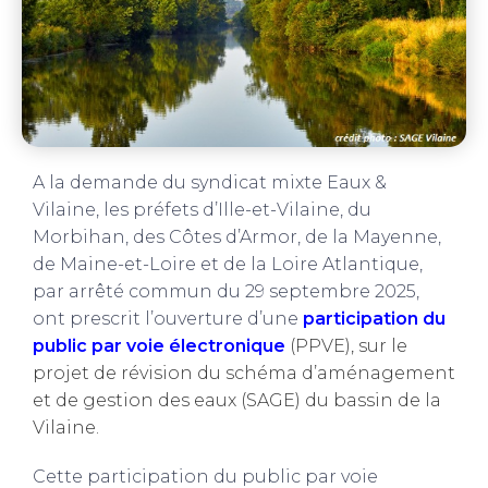
A la demande du syndicat mixte Eaux &
Vilaine, les préfets d’Ille-et-Vilaine, du
Morbihan, des Côtes d’Armor, de la Mayenne,
de Maine-et-Loire et de la Loire Atlantique,
par arrêté commun du 29 septembre 2025,
ont prescrit l’ouverture d’une
participation du
public par voie électronique
(PPVE), sur le
projet de révision du schéma d’aménagement
et de gestion des eaux (SAGE) du bassin de la
Vilaine.
Cette participation du public par voie